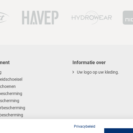
ment
Informatie over
g
Uw logo op uw kleding.
heidschoeisel
choenen
escherming
scherming
rbescherming
bescherming
ables
Privacybeleid