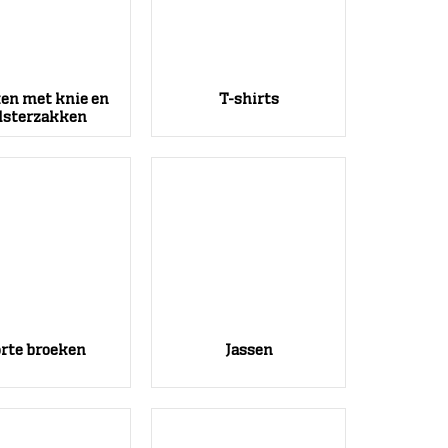
en met knie en
T-shirts
lsterzakken
rte broeken
Jassen