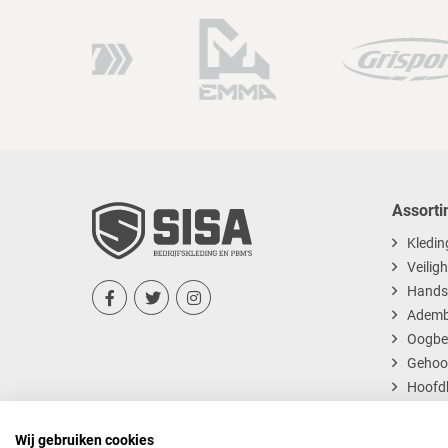
Assorti
Kledin
Veilig
Hands



Ademb
Oogbe
Gehoo
Hoofd
Dispos
Wij gebruiken cookies