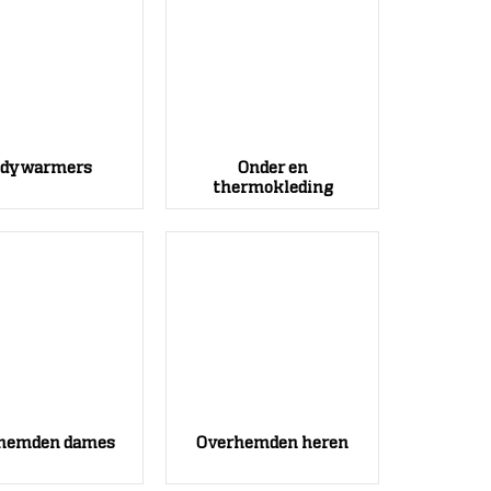
odywarmers
Onder en
thermokleding
hemden dames
Overhemden heren