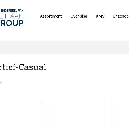
Assortiment
Over Sisa
KMS
Uitzendb
rtief-Casual
r