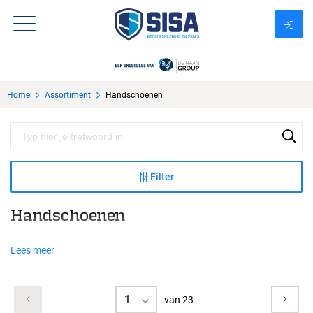
Assortiment
Home
Assortiment
Handschoenen
Over Sisa
KMS
Uitzendbureau?
Filter
Handschoenen
Lees meer
1
van 23