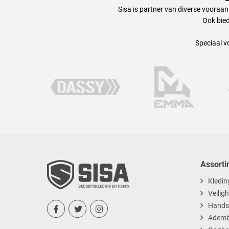
Sisa is partner van diverse vooraa
Ook bied
Speciaal v
Assorti
Kledin
Veilig
Hands



Ademb