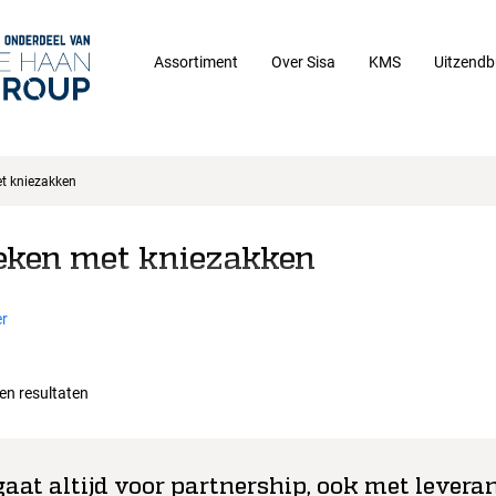
Assortiment
Over Sisa
KMS
Uitzendb
t kniezakken
eken met kniezakken
r
een resultaten
gaat altijd voor partnership, ook met leveran