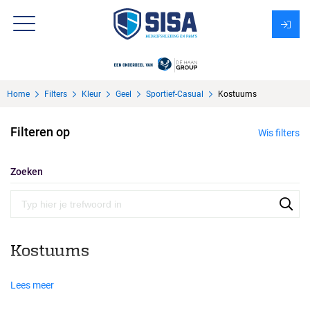
Assortiment
Home
Filters
Kleur
Geel
Sportief-Casual
Kostuums
Over Sisa
Filteren op
Wis filters
KMS
Uitzendbureau?
Zoeken
Kostuums
Lees meer