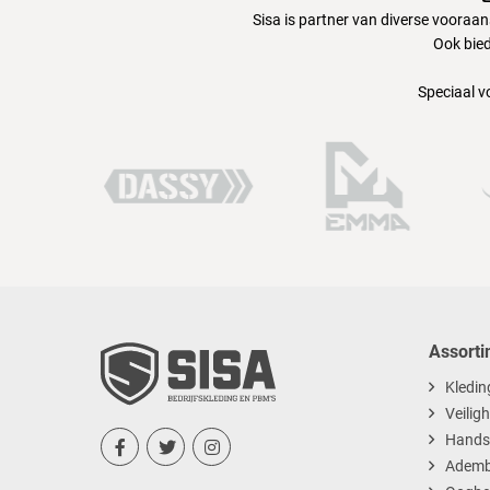
Sisa is partner van diverse vooraa
Ook bied
Speciaal v
Assorti
Kledin
Veilig
Hands



Ademb