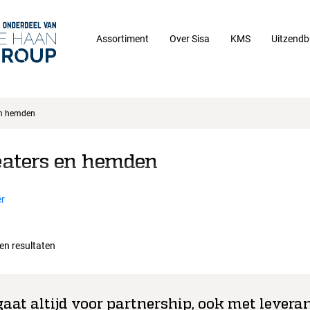
Assortiment
Over Sisa
KMS
Uitzendb
en hemden
aters en hemden
r
een resultaten
gaat altijd voor partnership, ook met leveran