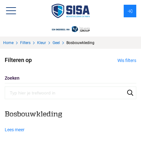
Assortiment
Home
Filters
Kleur
Geel
Bosbouwkleding
Over Sisa
Filteren op
Wis filters
KMS
Uitzendbureau?
Zoeken
Bosbouwkleding
Lees meer