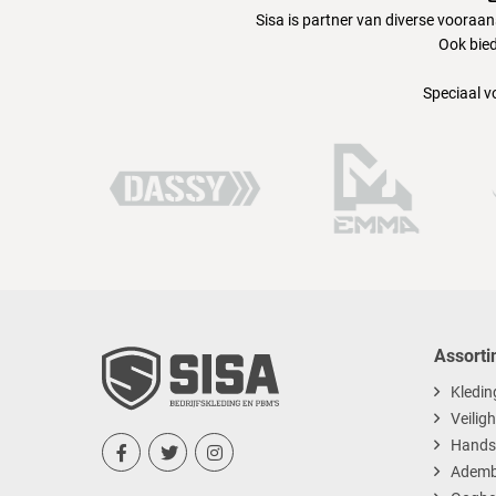
Sisa is partner van diverse vooraa
Ook bied
Speciaal v
Assorti
Kledin
Veilig
Hands



Ademb