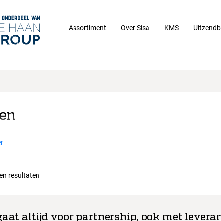
Assortiment
Over Sisa
KMS
Uitzendb
sen
r
een resultaten
gaat altijd voor partnership, ook met leveran