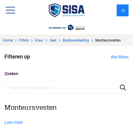
Assortiment
Home
Filters
Kleur
Geel
Bosbouwkleding
Monteursvesten
Over Sisa
Filteren op
Wis filters
KMS
Uitzendbureau?
Zoeken
Monteursvesten
Lees meer