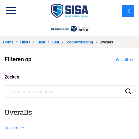
Assortiment
Home
Filters
Kleur
Geel
Bosbouwkleding
Overalls
Over Sisa
Filteren op
Wis filters
KMS
Uitzendbureau?
Zoeken
Overalls
Lees meer