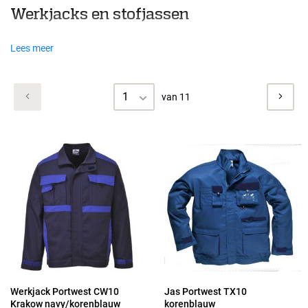
Werkjacks en stofjassen
Lees meer
1
van 11
Werkjack Portwest CW10
Jas Portwest TX10
Krakow navy/korenblauw
korenblauw