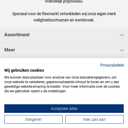
vriendelijk prijsniveau.
Speciaal voor de flexmarkt ontwikkelen wij onze eigen merk
veiligheidsschoenen en werkbroek.
Assortiment
Meer
Sisa Bedrijfskleding & Pbms BV
Privacybeleid
Wij gebruiken cookies
We kunnen deze plaatsen voor analyse van onze bezoekersgegevens, om
onze website te verbeteren, gepersonaliseerde inhoud te tonen en om u een
geweldige website-ervaring te bieden. Voor meer informatie over de cookies
die we gebruiken opent u de instellingen.




Accepteer alles
Contactformulier
Weigeren
Nee, pas aan
Algemene voorwaarden
Privacy
Webdesign