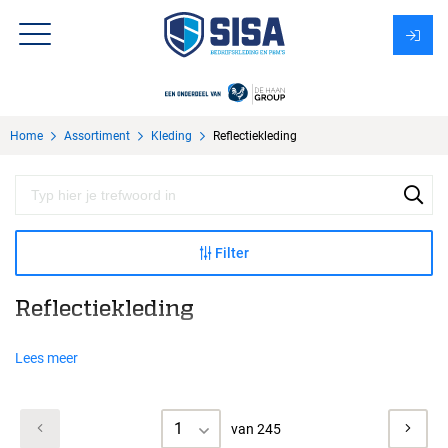
Assortiment
Home
Assortiment
Kleding
Reflectiekleding
Over Sisa
KMS
Uitzendbureau?
Filter
Reflectiekleding
Lees meer
1
van 245