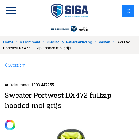
Assortiment
Home
Assortiment
Kleding
Reflectiekleding
Vesten
Sweater
Over Sisa
Portwest DX472 fullzip hooded mol grijs
KMS
Overzicht
Uitzendbureau?
Artikelnummer:
1003.447255
Sweater Portwest DX472 fullzip
hooded mol grijs