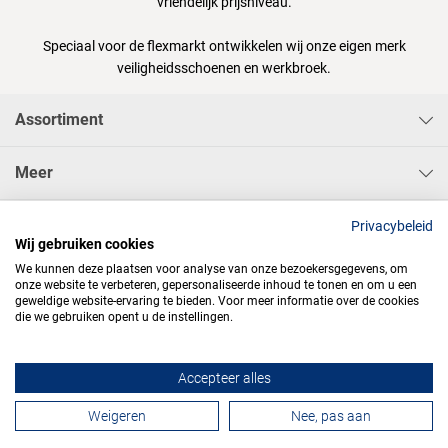
vriendelijk prijsniveau.
Speciaal voor de flexmarkt ontwikkelen wij onze eigen merk
veiligheidsschoenen en werkbroek.
Assortiment
Meer
Sisa Bedrijfskleding & Pbms BV
Privacybeleid
Wij gebruiken cookies
We kunnen deze plaatsen voor analyse van onze bezoekersgegevens, om
onze website te verbeteren, gepersonaliseerde inhoud te tonen en om u een
geweldige website-ervaring te bieden. Voor meer informatie over de cookies
die we gebruiken opent u de instellingen.




Accepteer alles
Contactformulier
Weigeren
Nee, pas aan
Algemene voorwaarden
Privacy
Webdesign