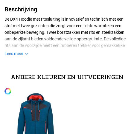
Beschrijving
De DX4 Hoodie met ritssluiting is innovatief en technisch met een
stof met twee gezichten die zorgt voor een lichte warmte en een
onbeperkte beweging. Twee borstzakken met rits en steekzakken
aan de zijkant bieden voldoende veilige opbergruimte. De volledige
rits aan de voorzijde heeft een rubberen trekker voor gemakkelijke
grip en de verstelbare capuchon zorgt voor een goede pasvorm. Een
Lees meer
eigentijdse optie voor de moderne arbeider.
Maten
S
ANDERE KLEUREN EN UITVOERINGEN
Alle maten
M
L
XL