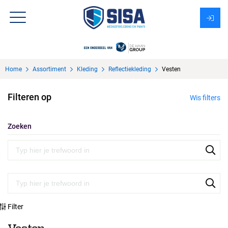
Assortiment
Home
Assortiment
Kleding
Reflectiekleding
Vesten
Over Sisa
Filteren op
Wis filters
KMS
Uitzendbureau?
Zoeken
Filter