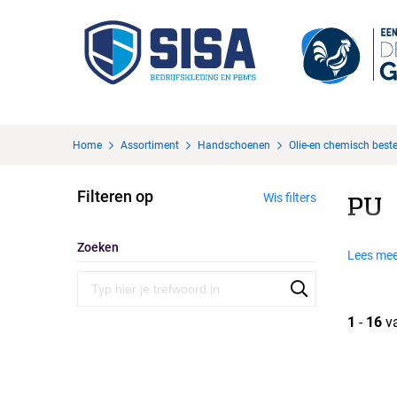
Home
Assortiment
Handschoenen
Olie-en chemisch best
Filteren op
Wis filters
PU
Zoeken
Lees mee
1
-
16
v