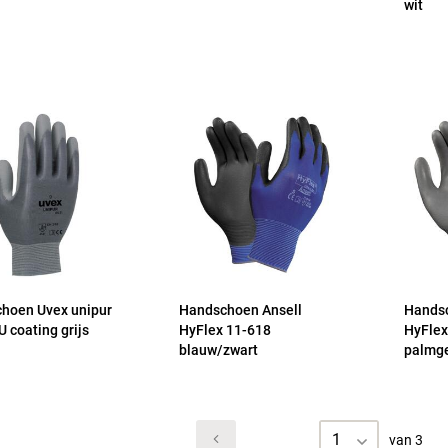
wit
hoen Uvex unipur
Handschoen Ansell
Handsc
 coating grijs
HyFlex 11-618
HyFlex
blauw/zwart
palmge
1
van 3