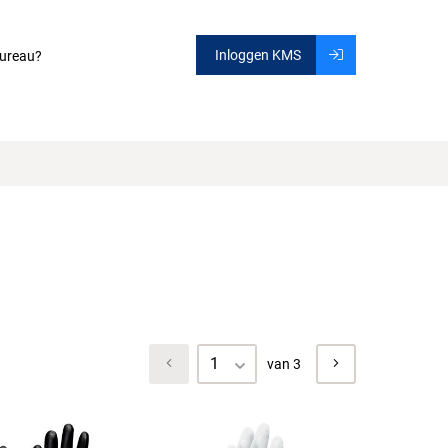
Inloggen KMS
ureau?
1
van 3