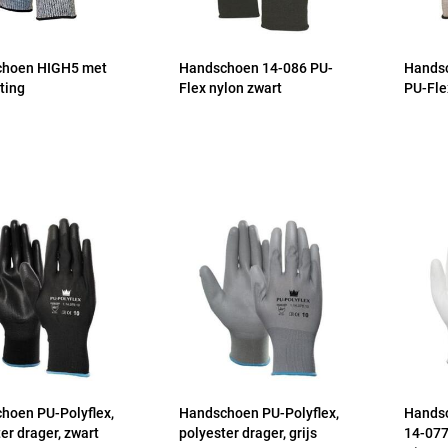
hoen HIGH5 met
Handschoen 14-086 PU-
Hands
ting
Flex nylon zwart
PU-Fle
hoen PU-Polyflex,
Handschoen PU-Polyflex,
Handsc
er drager, zwart
polyester drager, grijs
14-077