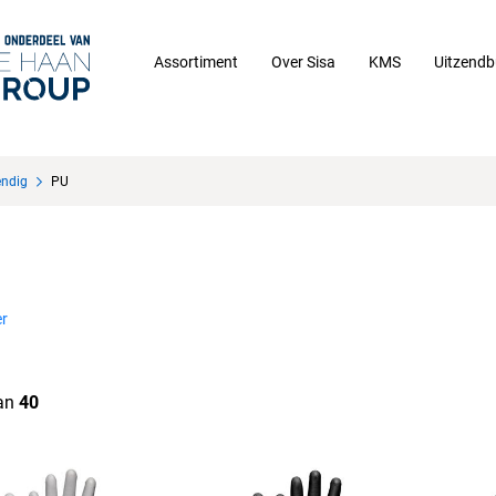
Assortiment
Over Sisa
KMS
Uitzendb
endig
PU
r
an
40