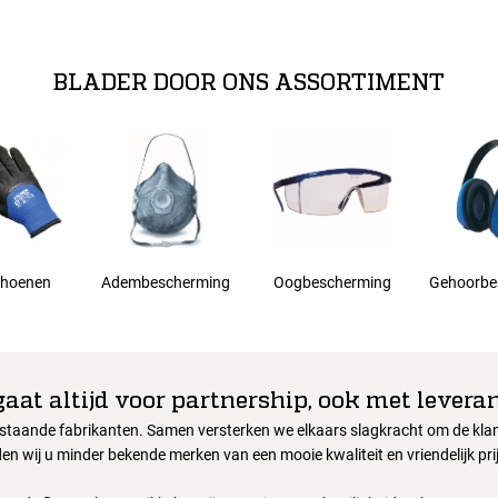
biliteit en verhoogt deproductiviteit van de gebruiker //
BLADER DOOR ONS ASSORTIMENT
hoenen
Adembescherming
Oogbescherming
Gehoorbe
gaat altijd voor partnership, ook met leveran
nstaande fabrikanten. Samen versterken we elkaars slagkracht om de klant
en wij u minder bekende merken van een mooie kwaliteit en vriendelijk pri