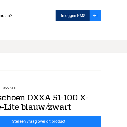
Inloggen KMS
ureau?
1965.511000
choen OXXA 51-100 X-
-Lite blauw/zwart
Stel een vraag over dit product