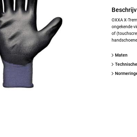
Beschrijv
OXXA X-Treme
ongekende vi
of (touchscre
handschoene
Maten
technische
normering
/ Super lichte coating maakt de handschoen extreem