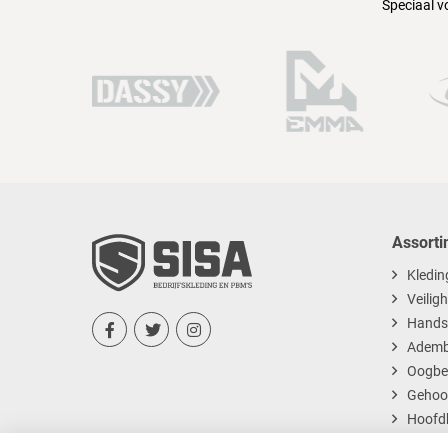
Speciaal v
Assorti
Kledin
Veilig
Hands



Ademb
Oogbe
Gehoo
Hoofd
Dispos