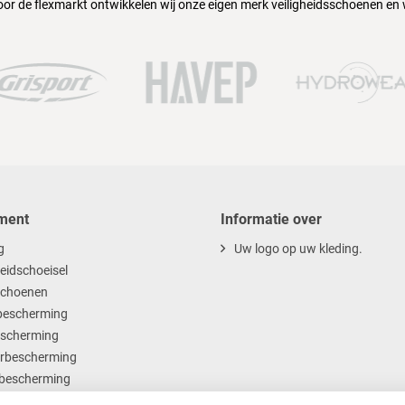
oor de flexmarkt ontwikkelen wij onze eigen merk veiligheidsschoenen en
ment
Informatie over
g
Uw logo op uw kleding.
heidschoeisel
choenen
escherming
scherming
rbescherming
bescherming
ables