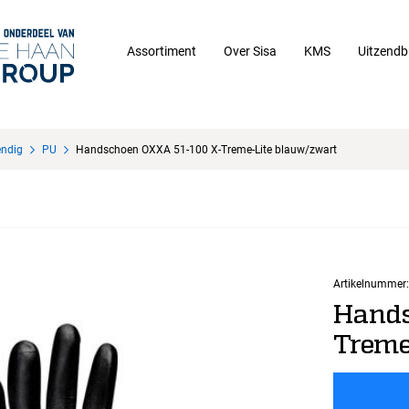
Assortiment
Over Sisa
KMS
Uitzendb
endig
PU
Handschoen OXXA 51-100 X-Treme-Lite blauw/zwart
Artikelnummer:
Hands
Treme