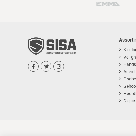
Assorti
Kledin
Veilig
Hands



Ademb
Oogbe
Gehoo
Hoofd
Dispos