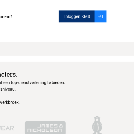
Inloggen KMS
ureau?
ciers.
 een top-dienstverlening te bieden.
jsniveau.
 werkbroek.