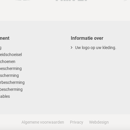
ment
Informatie over
g
Uw logo op uw kleding.
heidschoeisel
choenen
escherming
scherming
rbescherming
bescherming
ables
Algemene voorwaarden
Privacy
Webdesign