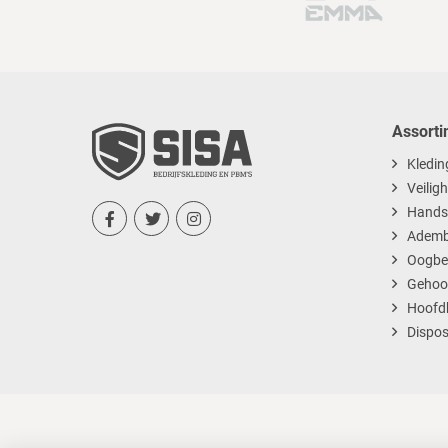
Assorti
Kledin
Veilig
Hands



Ademb
Oogbe
Gehoo
Hoofd
Dispos