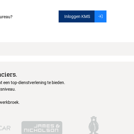
Inloggen KMS
ureau?
ciers.
 een top-dienstverlening te bieden.
jsniveau.
 werkbroek.