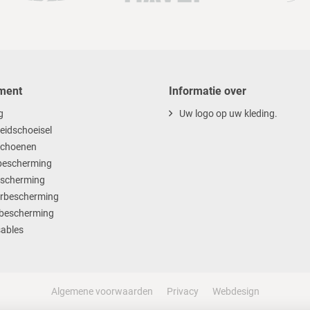
ment
Informatie over
g
Uw logo op uw kleding.
heidschoeisel
choenen
escherming
scherming
rbescherming
bescherming
ables
Algemene voorwaarden
Privacy
Webdesign