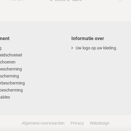
ment
Informatie over
g
Uw logo op uw kleding.
heidschoeisel
choenen
escherming
scherming
rbescherming
bescherming
ables
Algemene voorwaarden
Privacy
Webdesign