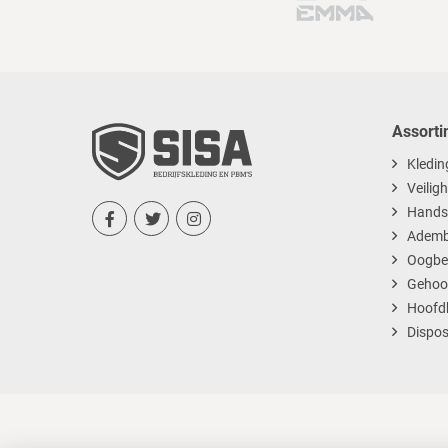
Assorti
Kledin
Veilig
Hands



Ademb
Oogbe
Gehoo
Hoofd
Dispos