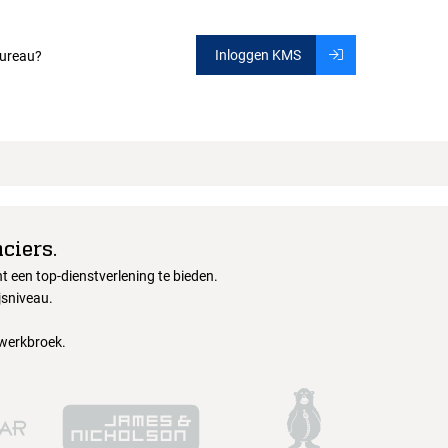
Inloggen KMS
ureau?
ciers.
 een top-dienstverlening te bieden.
jsniveau.
 werkbroek.