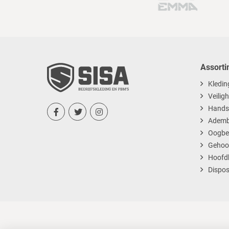
Assorti
Kledin
Veilig
Hands



Ademb
Oogbe
Gehoo
Hoofd
Dispos