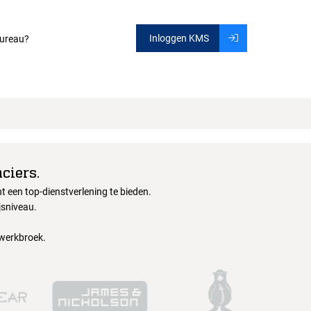
Inloggen KMS
ureau?
ciers.
 een top-dienstverlening te bieden.
jsniveau.
 werkbroek.