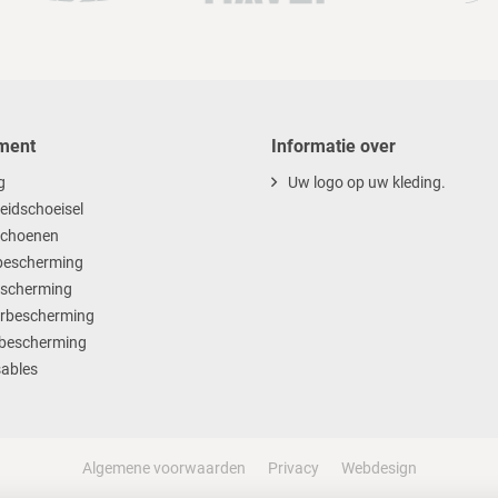
ment
Informatie over
g
Uw logo op uw kleding.
heidschoeisel
choenen
escherming
scherming
rbescherming
bescherming
ables
Algemene voorwaarden
Privacy
Webdesign