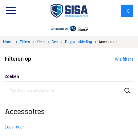
Assortiment
Home
Filters
Kleur
Geel
Diepvrieskleding
Accessoires
Over Sisa
Filteren op
Wis filters
KMS
Uitzendbureau?
Zoeken
Accessoires
Lees meer