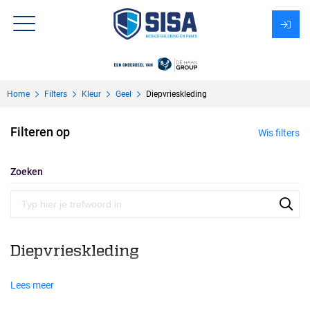
Assortiment
Home
Filters
Kleur
Geel
Diepvrieskleding
Over Sisa
Filteren op
Wis filters
KMS
Uitzendbureau?
Zoeken
Diepvrieskleding
Lees meer