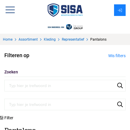
Assortiment
Home
Assortiment
Kleding
Representatief
Pantalons
Over Sisa
Filteren op
Wis filters
KMS
Uitzendbureau?
Zoeken
Filter