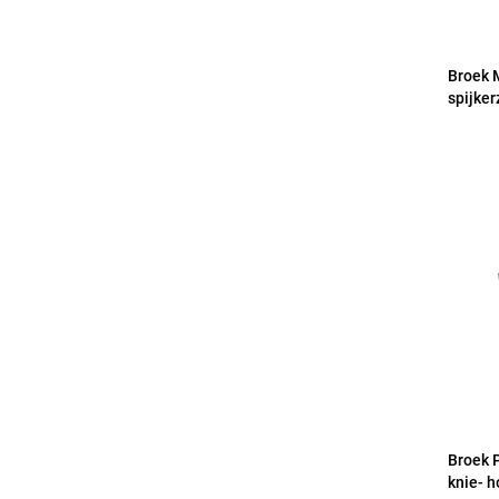
Broek 
spijker
Broek 
knie- h