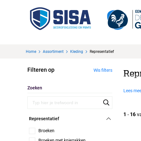
Home
Assortiment
Kleding
Representatief
Filteren op
Wis filters
Rep
Zoeken
Lees mee
1
-
16
v
Representatief
Broeken
Broeken met kniezakken