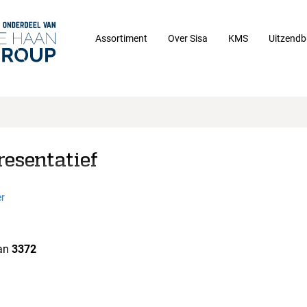
Assortiment
Over Sisa
KMS
Uitzendb
resentatief
r
an
3372