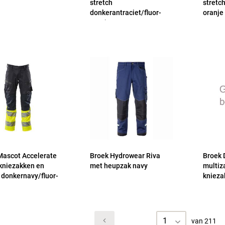
stretch
stretc
donkerantraciet/fluor-
oranje
oranje
Mascot Accelerate
Broek Hydrowear Riva
Broek 
kniezakken en
met heupzak navy
multiz
 donkernavy/fluor-
knieza
1
van 211