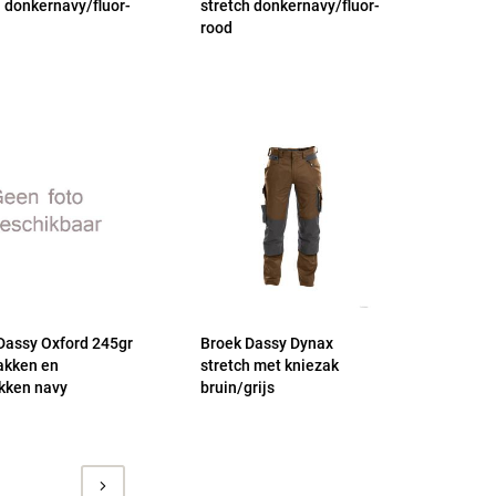
h donkernavy/fluor-
stretch donkernavy/fluor-
rood
Dassy Oxford 245gr
Broek Dassy Dynax
akken en
stretch met kniezak
kken navy
bruin/grijs