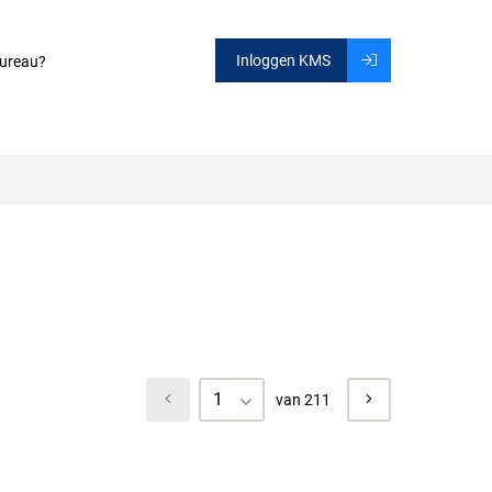
Inloggen KMS
ureau?
1
van 211