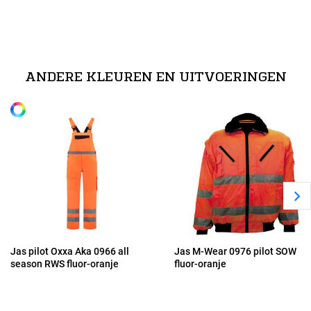
Maten
technische specificaties
normeringen
S
Kwaliteit: 80% polyester/20% katoen, 280 gr/m (Beaver) // 2-weg
ritssluiting // Uitneembare acrylvoering en vaste nylonvoering //
EN ISO 20471 - 3
Afneembare bontkraag // Afritsbare mouwen // Twee steekzakken,
Alle maten
ANDERE KLEUREN EN UITVOERINGEN
M
twee borstzakken met rits en een binnenzak<
Lees meer
L
XL
2XL
3XL
Jas pilot Oxxa Aka 0966 all
Jas M-Wear 0976 pilot SOW
season RWS fluor-oranje
fluor-oranje