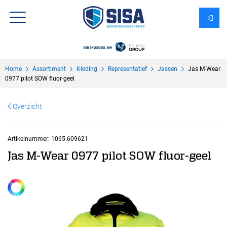
Assortiment
Home
Assortiment
Kleding
Representatief
Jassen
Jas M-Wear
Over Sisa
0977 pilot SOW fluor-geel
KMS
Overzicht
Uitzendbureau?
Artikelnummer:
1065.609621
Jas M-Wear 0977 pilot SOW fluor-geel