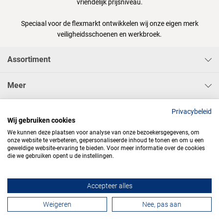
vriendelijk prijsniveau.
Speciaal voor de flexmarkt ontwikkelen wij onze eigen merk
veiligheidsschoenen en werkbroek.
Assortiment
Meer
Sisa Bedrijfskleding & Pbms BV
Privacybeleid
Wij gebruiken cookies
We kunnen deze plaatsen voor analyse van onze bezoekersgegevens, om
onze website te verbeteren, gepersonaliseerde inhoud te tonen en om u een
geweldige website-ervaring te bieden. Voor meer informatie over de cookies
die we gebruiken opent u de instellingen.




Accepteer alles
Contactformulier
Weigeren
Nee, pas aan
Algemene voorwaarden
Privacy
Webdesign