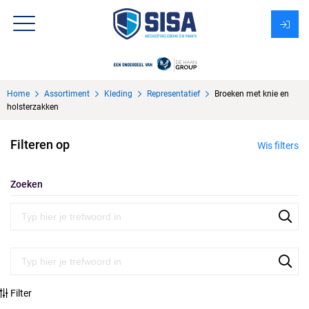
Assortiment
Home
Assortiment
Kleding
Representatief
Broeken met knie en
Over Sisa
holsterzakken
KMS
Filteren op
Wis filters
Uitzendbureau?
Zoeken
Filter