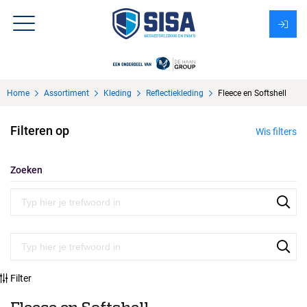
Assortiment
Home
Assortiment
Kleding
Reflectiekleding
Fleece en Softshell
Over Sisa
Filteren op
Wis filters
KMS
Uitzendbureau?
Zoeken
Filter