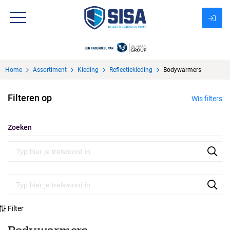
Assortiment
Home
Assortiment
Kleding
Reflectiekleding
Bodywarmers
Over Sisa
Filteren op
Wis filters
KMS
Uitzendbureau?
Zoeken
Filter