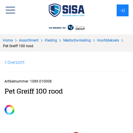
Assortiment
Home
Assortiment
Kleding
Medische kleding
Hoofddeksels
Over Sisa
Pet Greiff 100 rood
KMS
Overzicht
Uitzendbureau?
Artikelnummer:
1089.010008
Pet Greiff 100 rood