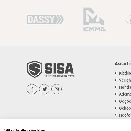
Assorti
Kledin
Veilig
Hands



Ademb
Oogbe
Gehoo
Hoofd
Dispos
Wij gebruiken cookies