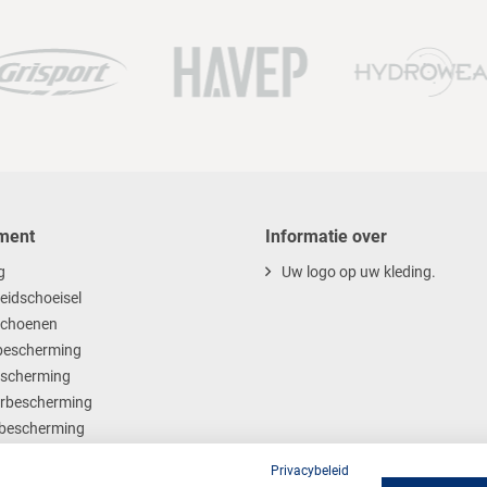
ment
Informatie over
g
Uw logo op uw kleding.
heidschoeisel
choenen
escherming
scherming
rbescherming
bescherming
ables
Privacybeleid