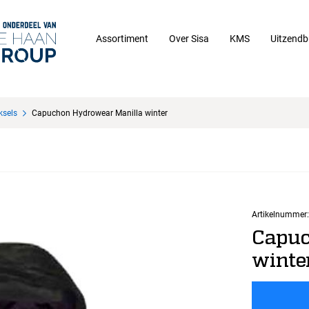
Assortiment
Over Sisa
KMS
Uitzendb
ksels
Capuchon Hydrowear Manilla winter
Artikelnummer:
Capuc
winte