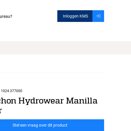
Inloggen KMS
ureau?
1024.377000
hon Hydrowear Manilla
r
Stel een vraag over dit product