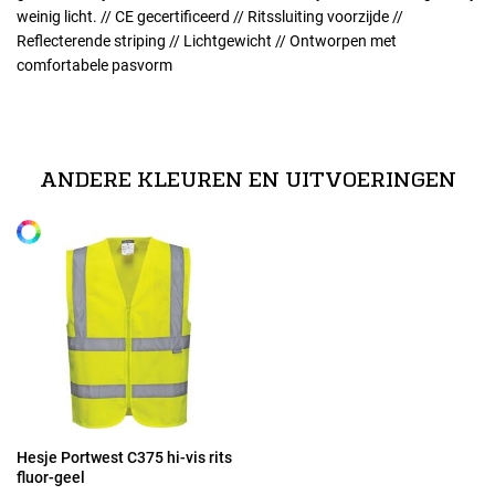
weinig licht. // CE gecertificeerd // Ritssluiting voorzijde //
Reflecterende striping // Lichtgewicht // Ontworpen met
comfortabele pasvorm
Maten
normeringen
S
EN ISO 20471 Class 2 // RIS-3279-TOMISSUE 1 (ORANGE ONLY)
ANDERE KLEUREN EN UITVOERINGEN
Alle maten
M
L
XL
2XL
Hesje Portwest C375 hi-vis rits
fluor-geel
3XL