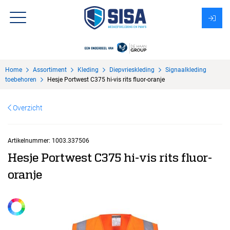
Assortiment
Home
Assortiment
Kleding
Diepvrieskleding
Signaalkleding
Over Sisa
toebehoren
Hesje Portwest C375 hi-vis rits fluor-oranje
KMS
Overzicht
Uitzendbureau?
Artikelnummer:
1003.337506
Hesje Portwest C375 hi-vis rits fluor-
oranje