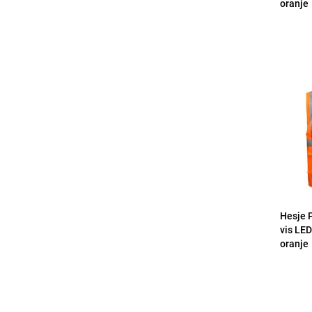
oranje
Hesje 
vis LED
oranje