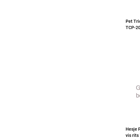
Pet Tri
TCP-20
Hesje 
vis rit