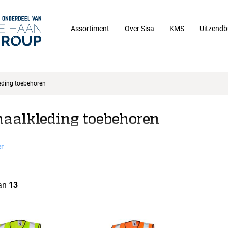
Assortiment
Over Sisa
KMS
Uitzendb
eding toebehoren
naalkleding toebehoren
r
an
13