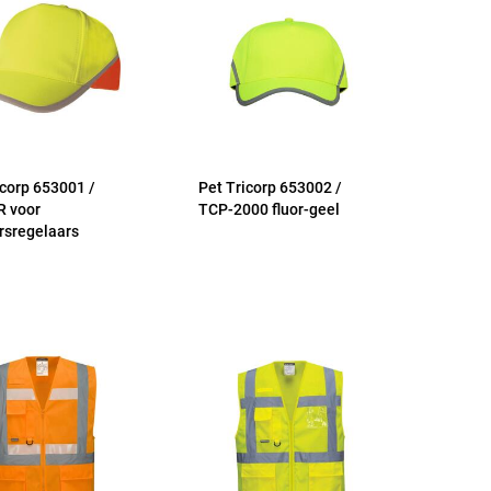
icorp 653001 /
Pet Tricorp 653002 /
R voor
TCP-2000 fluor-geel
rsregelaars