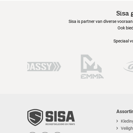
Sisa 
Sisa is partner van diverse vooraa
Ook bied
Speciaal v
Assorti
Kledin
Veilig