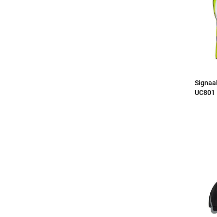
Signaa
UC801 