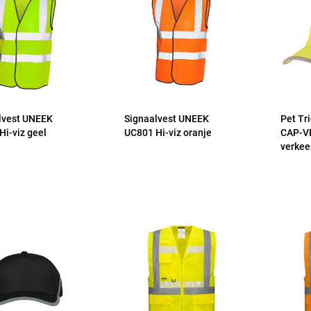
lvest UNEEK
Signaalvest UNEEK
Pet Tr
Hi-viz geel
UC801 Hi-viz oranje
CAP-V
verkee