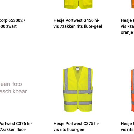
corp 653002 /
Hesje Portwest G456 hi-
Hesje 
00 zwart
vis 7zakken rits fluor-geel
vis 7za
oranje
Portwest C376 hi-
Hesje Portwest C375 hi-
Hesje 
s 7zakken fluor-
vis rits fluor-geel
vis rit