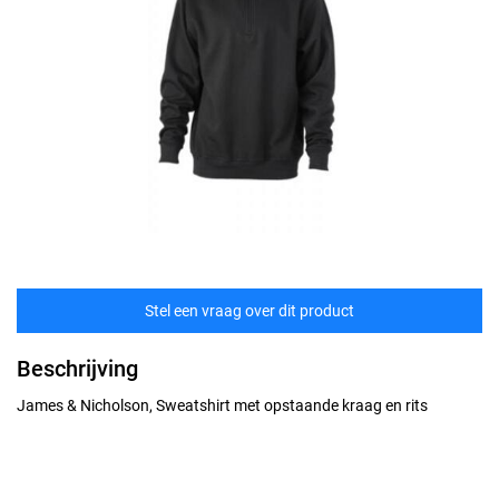
Stel een vraag over dit product
Beschrijving
James & Nicholson, Sweatshirt met opstaande kraag en rits
Maten
technische specificaties
S
70% katoen gekamd, 30% polyester, 290 g/m