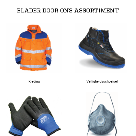
BLADER DOOR ONS ASSORTIMENT
Alle maten
M
L
XL
2XL
Kleding
Veiligheidsschoeisel
3XL
4XL
5XL