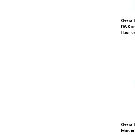
Overal
RWS me
fluor-o
Overal
Minden