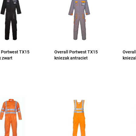
l Portwest TX15
Overall Portwest TX15
Overal
k zwart
kniezak antraciet
knieza