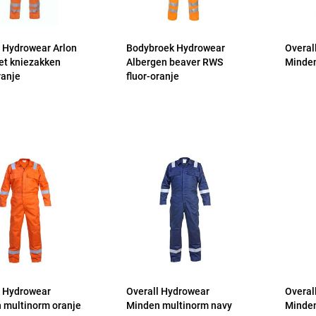
l Hydrowear Arlon
Bodybroek Hydrowear
Overal
t kniezakken
Albergen beaver RWS
Minden
ranje
fluor-oranje
l Hydrowear
Overall Hydrowear
Overal
 multinorm oranje
Minden multinorm navy
Minden