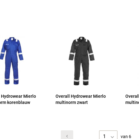
l Hydrowear Mierlo
Overall Hydrowear Mierlo
Overal
orm korenblauw
multinorm zwart
multin
1
van 6