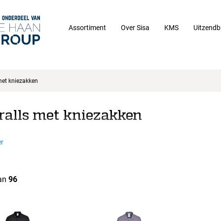
Assortiment
Over Sisa
KMS
Uitzendb
met kniezakken
ralls met kniezakken
r
an
96