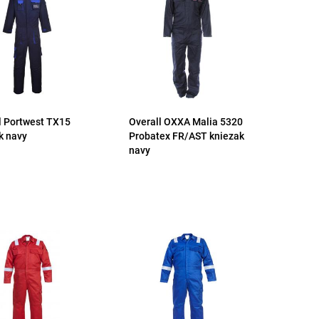
l Portwest TX15
Overall OXXA Malia 5320
k navy
Probatex FR/AST kniezak
navy