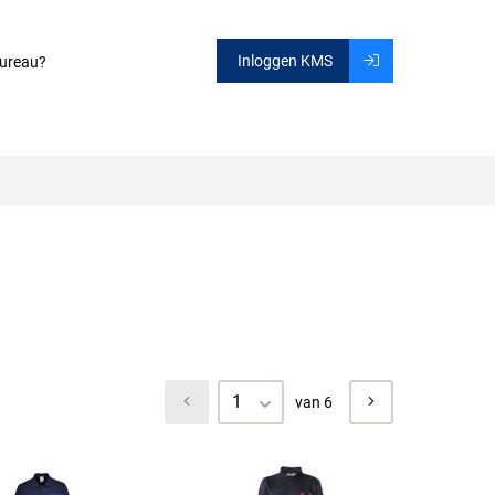
Inloggen KMS
ureau?
1
van 6