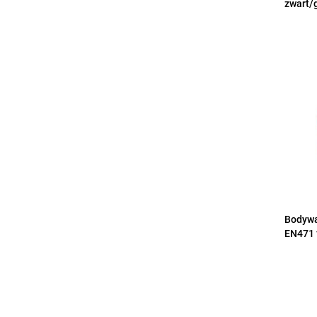
zwart/g
Bodywa
EN471 