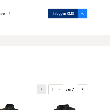
Inloggen KMS
ureau?
1
van 7