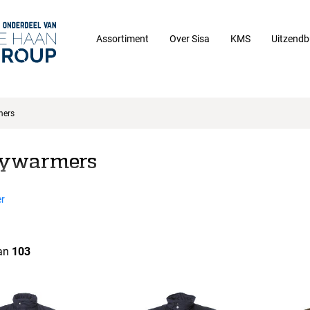
Assortiment
Over Sisa
KMS
Uitzendb
mers
ywarmers
r
an
103