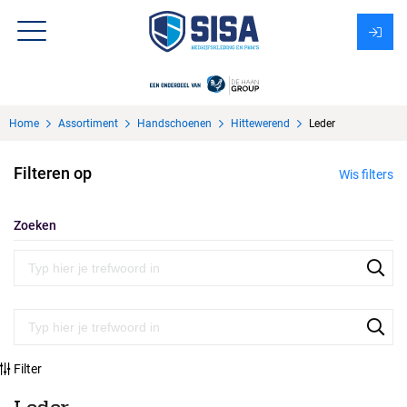
Assortiment
Home
Assortiment
Handschoenen
Hittewerend
Leder
Over Sisa
Filteren op
Wis filters
KMS
Uitzendbureau?
Zoeken
Filter