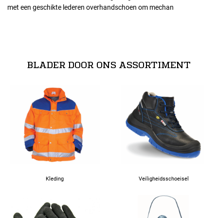
met een geschikte lederen overhandschoen om mechan
Maten
normeringen
07
EN 60903 - CL00 //
BLADER DOOR ONS ASSORTIMENT
Kleding
Veiligheidsschoeisel