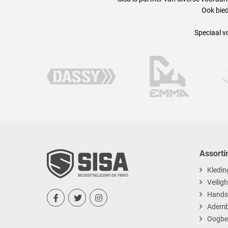
Ook bied
Speciaal v
Assorti
Kledin
Veilig
Hands



Ademb
Oogbe