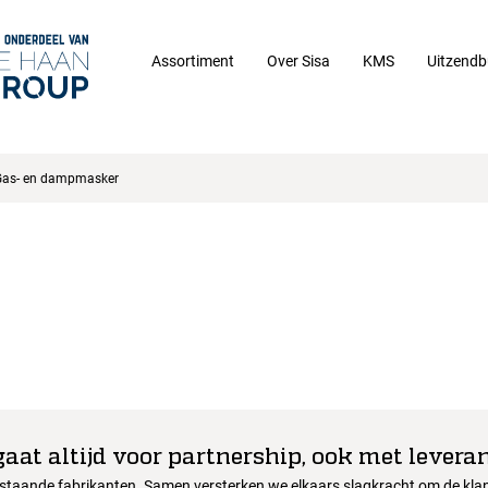
Assortiment
Over Sisa
KMS
Uitzendb
Gas- en dampmasker
gaat altijd voor partnership, ook met leveran
nstaande fabrikanten. Samen versterken we elkaars slagkracht om de klant