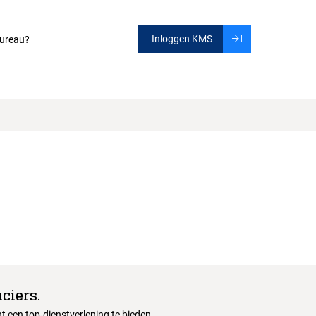
Inloggen KMS
ureau?
ciers.
 een top-dienstverlening te bieden.