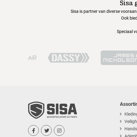
Sisa 
Sisa is partner van diverse vooraa
Ook bied
Speciaal v
Assorti
Kledin
Veilig
Hands



Ademb