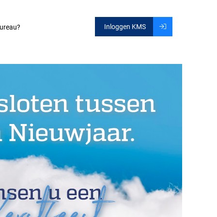
Inloggen KMS
ureau?