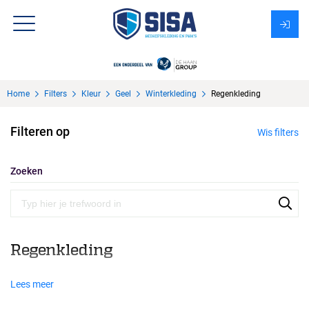
Assortiment
Home
Filters
Kleur
Geel
Winterkleding
Regenkleding
Over Sisa
Filteren op
Wis filters
KMS
Uitzendbureau?
Zoeken
Regenkleding
Lees meer