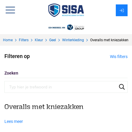
Assortiment
Home
Filters
Kleur
Geel
Winterkleding
Overalls met kniezakken
Over Sisa
Filteren op
Wis filters
KMS
Uitzendbureau?
Zoeken
Overalls met kniezakken
Lees meer