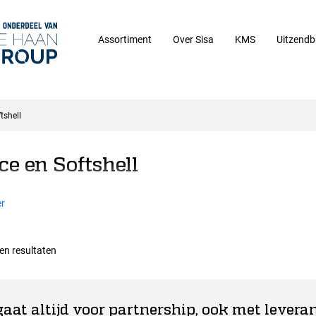
Assortiment
Over Sisa
KMS
Uitzendb
tshell
ce en Softshell
r
een resultaten
gaat altijd voor partnership, ook met leveran