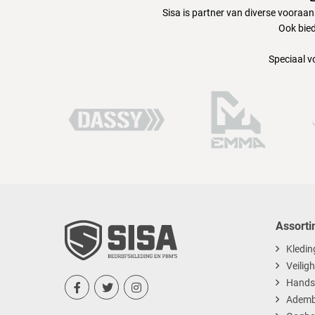
Sisa is partner van diverse vooraa
Ook bied
Speciaal v
Assorti
Kledin
Veilig
Hands



Ademb