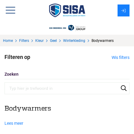
Assortiment
Home
Filters
Kleur
Geel
Winterkleding
Bodywarmers
Over Sisa
Filteren op
Wis filters
KMS
Uitzendbureau?
Zoeken
Bodywarmers
Lees meer