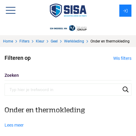
Assortiment
Home
Filters
Kleur
Geel
Werkkleding
Onder en thermokleding
Over Sisa
Filteren op
Wis filters
KMS
Uitzendbureau?
Zoeken
Onder en thermokleding
Lees meer