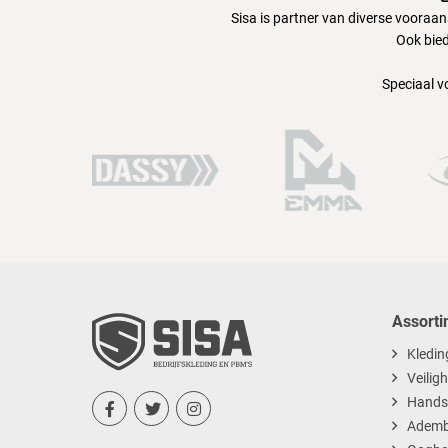
Sisa is partner van diverse vooraa
Ook bied
Speciaal v
Assorti
Kledin
Veilig
Hands



Ademb