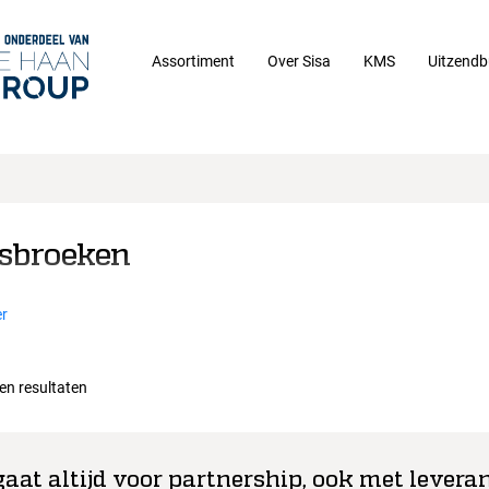
Assortiment
Over Sisa
KMS
Uitzendb
sbroeken
r
een resultaten
gaat altijd voor partnership, ook met leveran