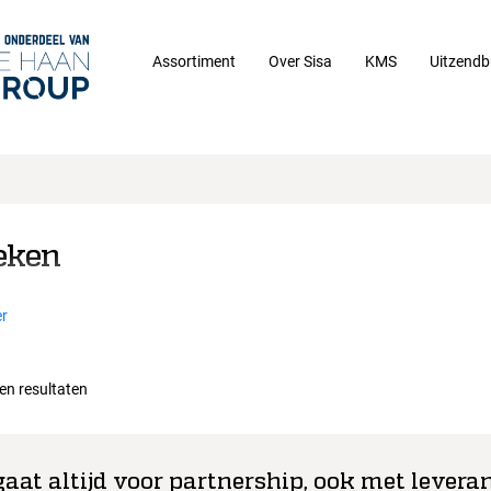
Assortiment
Over Sisa
KMS
Uitzendb
eken
r
een resultaten
gaat altijd voor partnership, ook met leveran