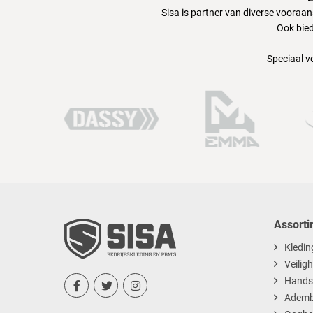
Sisa is partner van diverse vooraa
Ook bied
Speciaal v
Assorti
Kledin
Veilig
Hands



Ademb