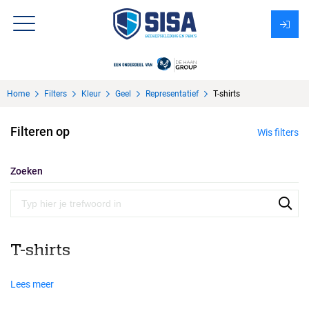
Assortiment
Home
Filters
Kleur
Geel
Representatief
T-shirts
Over Sisa
Filteren op
Wis filters
KMS
Uitzendbureau?
Zoeken
T-shirts
Lees meer