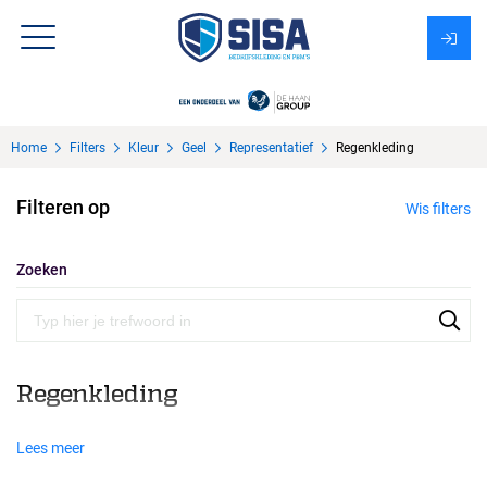
Assortiment
Home
Filters
Kleur
Geel
Representatief
Regenkleding
Over Sisa
Filteren op
Wis filters
KMS
Uitzendbureau?
Zoeken
Regenkleding
Lees meer