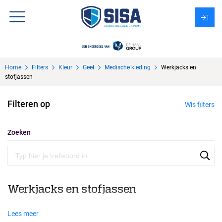
Assortiment
Home
Filters
Kleur
Geel
Medische kleding
Werkjacks en
Over Sisa
stofjassen
KMS
Filteren op
Wis filters
Uitzendbureau?
Zoeken
Werkjacks en stofjassen
Lees meer