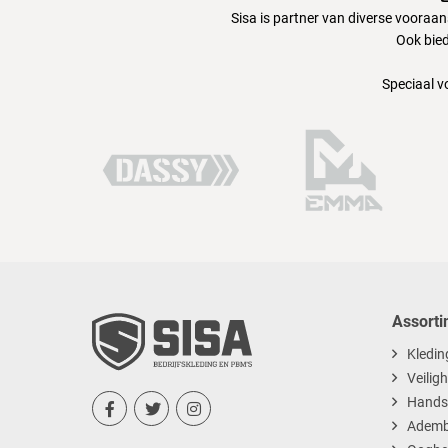
Sisa is partner van diverse vooraa
Ook bied
Speciaal v
Assorti
Kledin
Veilig
Hands



Ademb