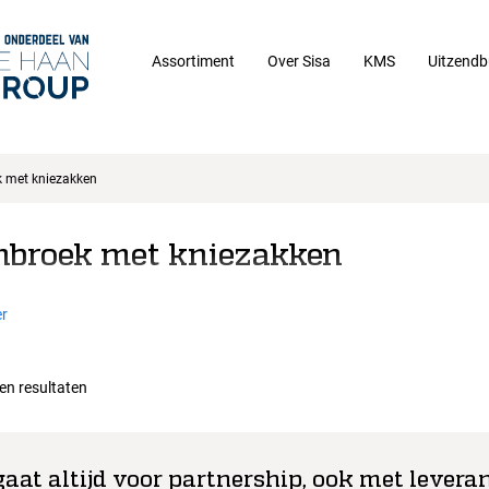
Assortiment
Over Sisa
KMS
Uitzendb
k met kniezakken
nbroek met kniezakken
r
een resultaten
gaat altijd voor partnership, ook met leveran