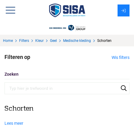
Assortiment
Home
Filters
Kleur
Geel
Medische kleding
Schorten
Over Sisa
Filteren op
Wis filters
KMS
Uitzendbureau?
Zoeken
Schorten
Lees meer